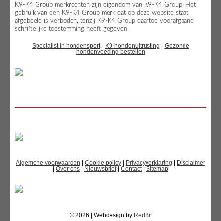
K9-K4 Group merkrechten zijn eigendom van K9-K4 Group. Het
gebruik van een K9-K4 Group merk dat op deze website staat
afgebeeld is verboden, tenzij K9-K4 Group daartoe voorafgaand
schriftelijke toestemming heeft gegeven.
Specialist in hondensport
-
K9-hondenuitrusting
-
Gezonde
hondenvoeding bestellen
Algemene voorwaarden
|
Cookie policy
|
Privacyverklaring
|
Disclaimer
|
Over ons
|
Nieuwsbrief
|
Contact
|
Sitemap
© 2026 | Webdesign by
RedBit