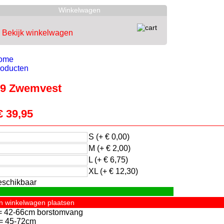
Winkelwagen
Bekijk winkelwagen
ome
roducten
9 Zwemvest
€ 39,95
S (+ € 0,00)
M (+ € 2,00)
L (+ € 6,75)
XL (+ € 12,30)
eschikbaar
In winkelwagen plaatsen
= 42-66cm borstomvang
= 45-72cm