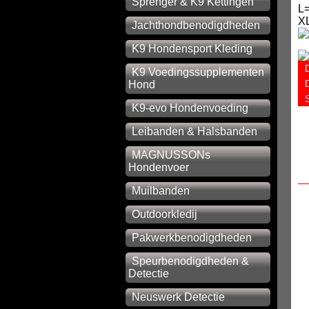
Sprenger & K9 Kettingen
L
X
Jachthondbenodigdheden
K9 Hondensport Kleding
K9 Voedingssupplementen
Hond
K9-evo Hondenvoeding
Leibanden & Halsbanden
MAGNUSSONs
Hondenvoer
Muilbanden
Outdoorkledij
Pakwerkbenodigdheden
Speurbenodigdheden &
Detectie
Neuswerk Detectie