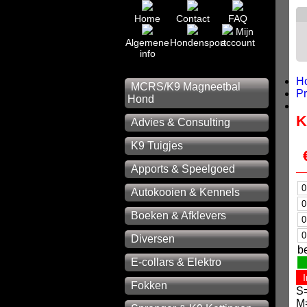
Home
Contact
FAQ
Mijn
Algemene
Hondensport
account
info
H
MCRS/K9 Magneetbal
P
Hond
K
Advies & Consulting
K9 Tuigjes
Apports & Speelgoed
Autokooien & Kennels
Boeken & Afklevers
Diversen
b
E-collars & Elektro
Fokken
S
M