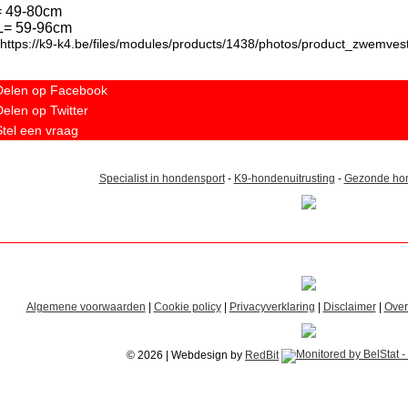
= 49-80cm
L= 59-96cm
Delen op Facebook
Delen op Twitter
Stel een vraag
Specialist in hondensport
-
K9-hondenuitrusting
-
Gezonde hon
Algemene voorwaarden
|
Cookie policy
|
Privacyverklaring
|
Disclaimer
|
Over
© 2026 | Webdesign by
RedBit